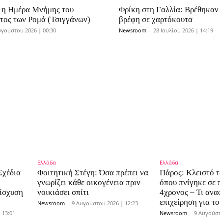
 η Ημέρα Μνήμης του
Φρίκη στη Γαλλία: Βρέθηκαν
ος των Ρομά (Τσιγγάνων)
βρέφη σε χαρτόκουτα
υγούστου 2026 | 00:30
Newsroom
-
28 Ιουλίου 2026 | 14:19
Ελλάδα
Ελλάδα
Σχέδια
Φοιτητική Στέγη: Όσα πρέπει να
Πάρος: Κλειστό τ
γνωρίζει κάθε οικογένεια πριν
όπου πνίγηκε σε 
ίσχυση
νοικιάσει σπίτι
4χρονος – Τι ανα
επιχείρηση για τ
Newsroom
-
9 Αυγούστου 2026 | 12:23
 13:01
Newsroom
-
9 Αυγούστ