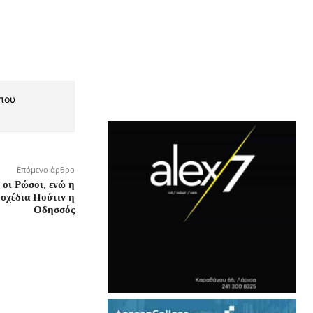
 που
Επόμενο άρθρο
οι Ρώσοι, ενώ η
 σχέδια Πούτιν η
Οδησσός