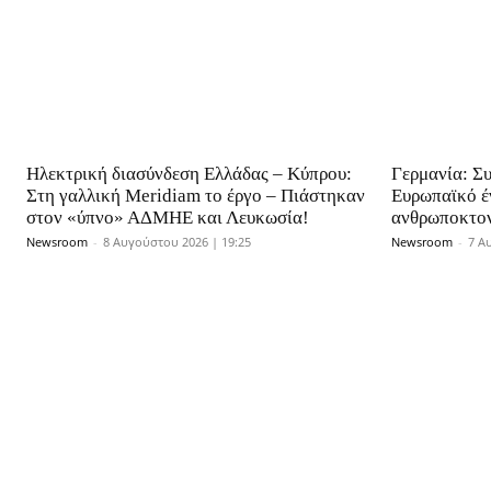
Ηλεκτρική διασύνδεση Ελλάδας – Κύπρου:
Γερμανία: Σ
Στη γαλλική Meridiam το έργο – Πιάστηκαν
Ευρωπαϊκό έν
στον «ύπνο» ΑΔΜΗΕ και Λευκωσία!
ανθρωποκτον
Newsroom
-
8 Αυγούστου 2026 | 19:25
Newsroom
-
7 Α