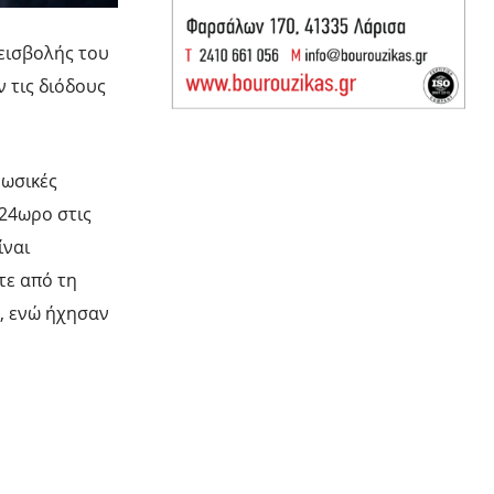
εισβολής του
ν τις διόδους
ρωσικές
 24ωρο στις
ίναι
τε από τη
ς, ενώ ήχησαν