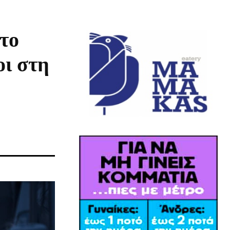
το
οι στη